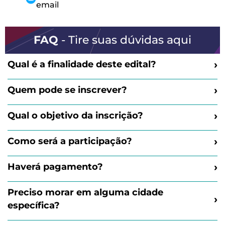
email
FAQ
- Tire suas dúvidas aqui
›
Qual é a finalidade deste edital?
É um chamamento para cadastrar artistas e
›
Quem pode se inscrever?
técnicos para a EXPOVR 2025.
Artistas, coletivos, técnicos (som, luz, vídeo, roadie),
›
Qual o objetivo da inscrição?
produtores e outros profissionais da cultura.
Participar da EXPOVR 2025 (De 01 a 03 de agosto) e
›
Como será a participação?
outros eventos relacionados.
Principalmente através de apresentações artísticas
›
Haverá pagamento?
de 30 a 40 minutos.
Sim, os selecionados receberão cachê. A
Preciso morar em alguma cidade
remuneração está contida no edital de
›
específica?
chamamento público.
Sim, é necessário comprovar residência em um dos