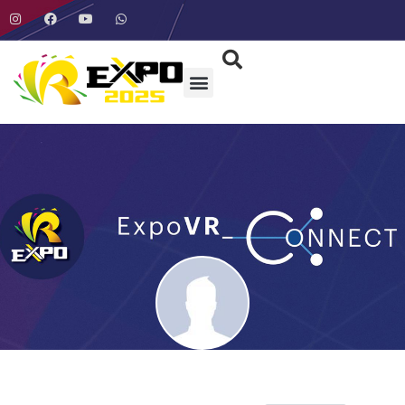
Artistas e grupos
ExpoVR Connect